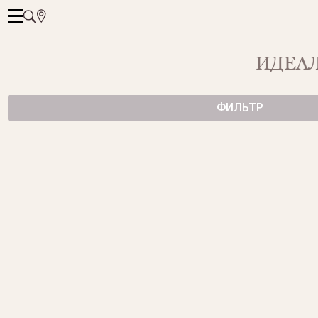
ИДЕАЛ
ФИЛЬТР
РАЗОМКНУТОЕ ЗОЛОТОЕ КОЛЬЦО FLORA
от 69 500 ₽
ЗОЛОТЫЕ СЕРЬГИ-ПУСЕТЫ С ЖЕЛТЫМИ БРИЛЛИАНТАМИ
от 175 500 ₽