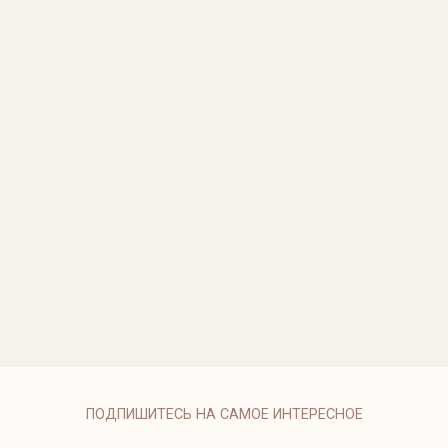
ЗОЛОТЫЕ СЕРЬ
77 950 ₽
СЕРЬГИ ИЗ ЖЕ
89 950 ₽
КОЛЬЦО С РОЗ
249 500 ₽
КОЛЬЦО С САП
от 264 500 ₽
СЕРЬГИ BAMBO
ПОДПИШИТЕСЬ НА САМОЕ ИНТЕРЕСНОЕ