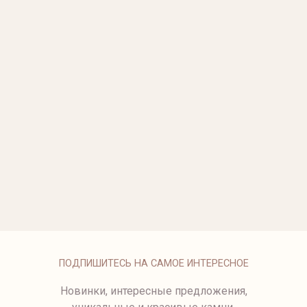
ПОДВЕСКА С УРАЛЬСКИМ
КОЛЬЦО С ТАНЗАНИТОМ
ИЗУМРУДОМ
КОЛЬЦО С ИЗУМРУДОМ
СЕРЬГИ MOONRIVER
КОЛЬЦО С ИЗУМРУДОМ
СЕРЬГИ С ЖЕМЧУГОМ MELO
СЕРЬГИ С ЖЕМЧУГОМ CLAM
КОЛЬЦО С САПФИРОМ И
БРИЛЛИАНТАМИ
СЕРЬГИ С ИЗУМРУДАМИ И
КОЛЬЦО С ИЗУМРУДОМ
БРИЛЛИАНТАМИ
ПОДПИШИТЕСЬ НА САМОЕ ИНТЕРЕСНОЕ
Новинки, интересные предложения,