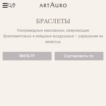
БРАСЛЕТЫ
Ультрамодные массивные, сверкающие
бриллиантовые и изящные воздушные – украшения на
запястье.
ФИЛЬТР
Сортировать по:
БРАСЛЕТ ИЗ БЕЛОГО ЗОЛОТА
БРАСЛЕТ ИЗ БЕЛОГО
С БРИЛЛИАНТАМИ
МОРСКОГО ЖЕМЧУГА
от 469 500 ₽
299 500 ₽