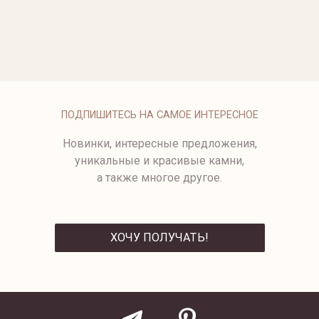
БРАСЛЕТ С БЕЛЫМ
МУЖСКОЙ БРАСЛЕТ ИЗ
ЖЕМЧУГОМ
ЖЕЛТОГО И БЕЛОГО ЗОЛОТА
359 500 ₽
БРАСЛЕТ FLORA
ПОДПИШИТЕСЬ НА САМОЕ ИНТЕРЕСНОЕ
Новинки, интересные предложения,
уникальные и красивые камни,
а также многое другое.
ХОЧУ ПОЛУЧАТЬ!
ОТПРАВИТЬ