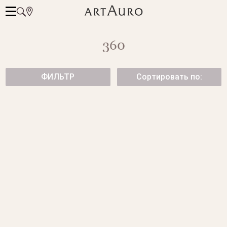
360
ФИЛЬТР
Сортировать по:
ПОДВЕСКА "ТАНЦУЮЩАЯ
ЗАПОНКИ С ЧЕРНЕНЫМ
ПАРА"
ЗОЛОТОМ
49 950 ₽
339 500 ₽
ЗОЛОТЫЕ СЕРЬГИ INFINITY С
КОЛЬЦО С БРИЛЛИАНТАМИ
БРИЛЛИАНТАМИ
139 500 ₽
237 500 ₽