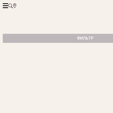
ФИЛЬТР
БРАСЛЕТ CUBE ИЗ ЖЕЛТОГО ЗОЛОТА
от 133 400 ₽
БРАСЛЕТ С БРИЛЛИАНТАМИ
от 735 500 ₽