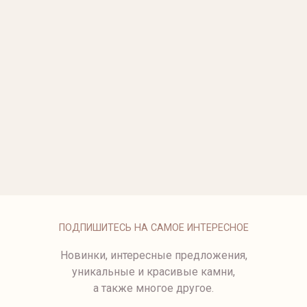
ЗОЛОТЫЕ СЕРЬГИ-ПУСЕТЫ С
ЗОЛОТЫЕ СЕРЬГИ-ПУСЕТЫ С
МОРГАНИТАМИ
МОРГАНИТАМИ
114 500 ₽
ЗОЛОТЫЕ СЕРЬГИ-ПУСЕТЫ С
ЗОЛОТЫЕ СЕРЬГИ-ПУСЕТЫ С
АКВАМАРИНАМИ
ТАНЗАНИТАМИ
СЕРЬГИ С ОПАЛАМИ
СЕРЬГИ С ЗОЛОТЫМ
ЖЕМЧУГОМ
СЕРЬГИ С ОПАЛАМИ
ПОДПИШИТЕСЬ НА САМОЕ ИНТЕРЕСНОЕ
Новинки, интересные предложения,
уникальные и красивые камни,
а также многое другое.