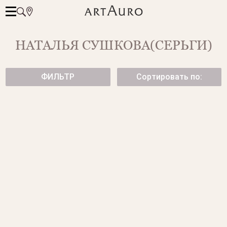
НАТАЛЬЯ СУШКОВА(СЕРЬГИ)
ФИЛЬТР
Сортировать по:
ЗОЛОТЫЕ СЕРЬГИ-ПУСЕТЫ С
СЕРЬГИ С ИЗУМРУДАМИ И
ЦВЕТНЫМИ БРИЛЛИАНТАМИ
БРИЛЛИАНТАМИ
от 295 500 ₽
234 500 ₽
ЗОЛОТЫЕ СЕРЬГИ-ПУСЕТЫ С
СВЕРКАЮЩИЕ ОБЪЕМНЫЕ
ТАНЗАНИТАМИ
СЕРЬГИ С БРИЛЛИАНТАМИ
225 500 ₽