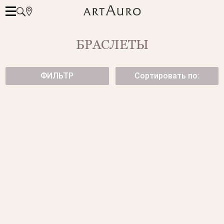
БРАСЛЕТЫ
ФИЛЬТР
Сортировать по:
БРАСЛЕТ CUBE ИЗ ЖЕЛТОГО
БРАСЛЕТ BAMBOO ИЗ
ЗОЛОТА
ЖЕЛТОГО ЗОЛОТА
от 133 400 ₽
от 204 150 ₽
БРАСЛЕТ ИЗ ЖЕЛТОГО
ШИРОКИЙ БРАСЛЕТ ИЗ
ЗОЛОТА
ЖЕЛТОГО ЗОЛОТА
от 203 800 ₽
от 252 200 ₽