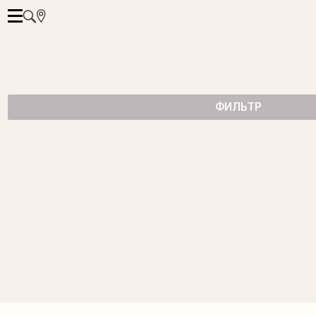
ФИЛЬТР
ГИБКОЕ КОЛЬЦО ИЗ БЕЛОГО ЗОЛОТА
от 115 850 ₽
КОЛЬЦО В ФОРМЕ БАБОЧЕК
КОЛЬЦО С САПФИРАМИ И БРИЛЛИАНТАМИ