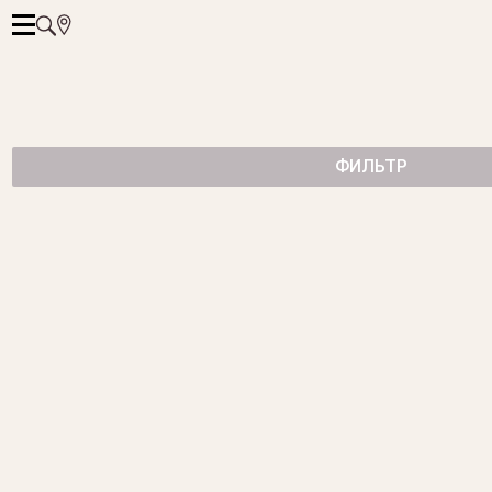
ФИЛЬТР
ПОДВЕСКА В ФОРМЕ БАБОЧКИ
КОЛЬЦО С БОЛЬШИМ РУБИНОМ
КОЛЬЦО С ИЗУМРУДОМ