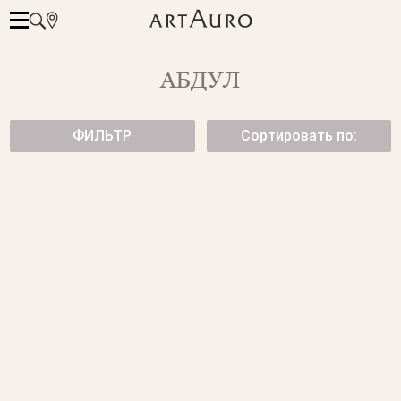
АБДУЛ
ФИЛЬТР
Сортировать по:
КОЛЬЦО С БРИЛЛИАНТАМИ
КОЛЬЦО С БРИЛЛИАНТАМИ
279 500 ₽
от 297 500 ₽
ЭФФЕКТНОЕ КОЛЬЦО С
КОЛЬЦО В ФОРМЕ БАБОЧЕК
БРИЛЛИАНТАМИ
177 500 ₽