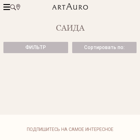
САИДА
ФИЛЬТР
Сортировать по:
СЕРЬГИ С АКВАМАРИНАМИ
БРАСЛЕТ CUBE НА ЦЕПОЧКЕ
189 500 ₽
от 91 500 ₽
КОЛЬЦО С БЕРИЛЛАМИ
от 189 500 ₽
ПОДПИШИТЕСЬ НА САМОЕ ИНТЕРЕСНОЕ