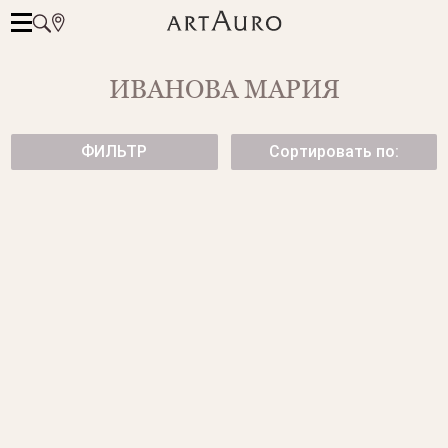
ИВАНОВА МАРИЯ
ФИЛЬТР
Сортировать по:
СЕРЬГИ BAMBOO ИЗ
СЕРЬГИ GIRAFFE
ЖЕЛТОГО ЗОЛОТА
75 500 ₽
89 950 ₽
СЕРЬГИ ИЗ ЖЕЛТОГО ЗОЛОТА
СЕРЬГИ ИЗ МАТОВОГО
ЖЕЛТОГО ЗОЛОТА
125 500 ₽
125 500 ₽