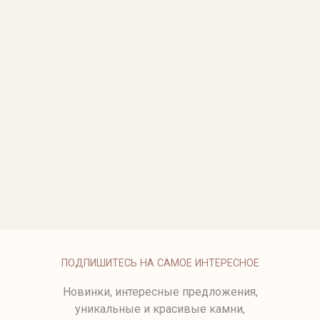
СЕРЬГИ ИЗ ФАКТУРНОГО
СТИЛЬНЫЕ ОБЪЕМНЫЕ
ЖЕЛТОГО ЗОЛОТА
СЕРЬГИ ИЗ ЖЕЛТОГО ЗОЛОТА
75 500 ₽
144 500 ₽
СЕРЬГИ ИЗ ЖЕЛТОГО ЗОЛОТА
СЕРЬГИ ИЗ ЖЕЛТОГО ЗОЛОТА
149 500 ₽
СЕРЬГИ ИЗ ЖЕЛТОГО ЗОЛОТА
СЕРЬГИ ИЗ ФАКТУРНОГО
ЗОЛОТА
107 500 ₽
СЕРЬГИ НА АНГЛИЙСКОМ
СЕРЬГИ KISS ИЗ ЖЕЛТОГО
ЗАМКЕ С ЭМАЛЬЮ
ЗОЛОТА
98 500 ₽
98 500 ₽
ПОДПИШИТЕСЬ НА САМОЕ ИНТЕРЕСНОЕ
Новинки, интересные предложения,
уникальные и красивые камни,