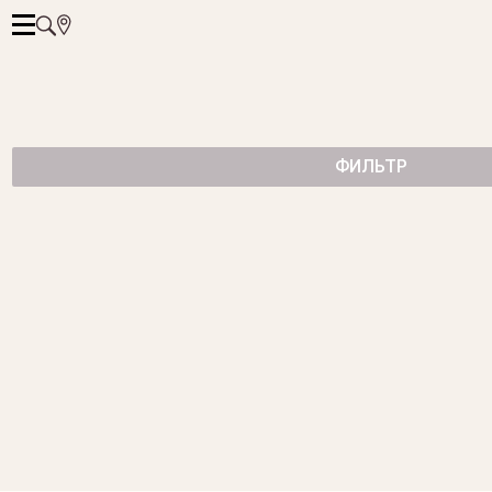
ФИЛЬТР
КОЛЬЦО С ЦЕНТРАЛЬНЫМ ИЗУМРУДОМ
264 500 ₽
КОЛЬЦО С ИЗУМРУДОМ