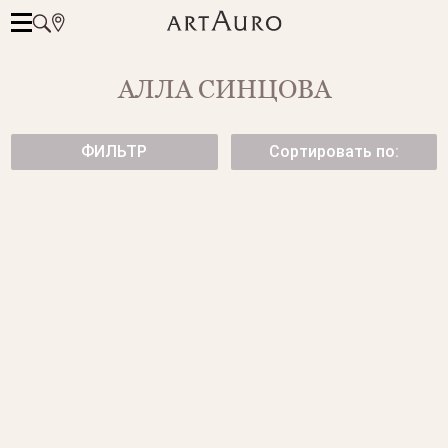
АЛЛА СИНЦОВА
ФИЛЬТР
Сортировать по:
БРИЛЛИАНТОВАЯ ДОРОЖКА
КОЛЬЦО С БРИЛЛИАНТАМИ
от 124 500 ₽
от 239 500 ₽
ОБРУЧАЛЬНОЕ КОЛЬЦО С
ОБРУЧАЛЬНОЕ КОЛЬЦО С
БРИЛЛИАНТАМИ
БРИЛЛИАНТАМИ
от 89 950 ₽
от 115 500 ₽