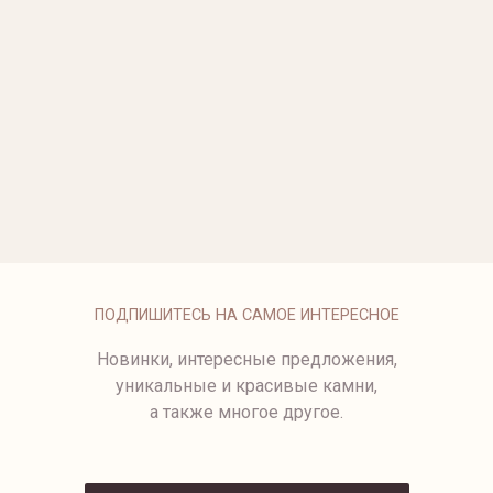
КОЛЬЦО С БРИЛЛИАНТАМИ
ОБРУЧАЛЬНОЕ КОЛЬЦО С
БРИЛЛИАНТАМИ
от 297 500 ₽
от 67 500 ₽
ОБРУЧАЛЬНОЕ КОЛЬЦО ИЗ
КОЛЬЦО ETERNITY
МАТОВОГО ЗОЛОТА
от 15 750 ₽
КОЛЬЦО С БРИЛЛИАНТАМИ
ИЗЯЩНАЯ БРИЛЛИАНТОВАЯ
ДОРОЖКА
49 500 ₽
76 800 ₽
ПОДПИШИТЕСЬ НА САМОЕ ИНТЕРЕСНОЕ
Новинки, интересные предложения,
уникальные и красивые камни,
а также многое другое.