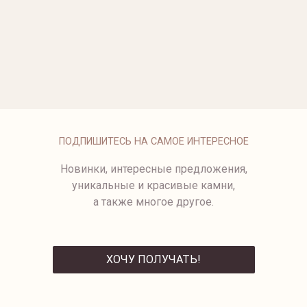
ЗОЛОТЫЕ СЕРЬГИ-ПУСЕТЫ
БРАСЛЕТ CUBE НА ЦЕПОЧКЕ
CUBE
от 93 500 ₽
24 950 ₽
СЕРЬГИ-ПУСЕТЫ В ФОРМЕ
2252B-19/1
СЕРДЦА
19 950 ₽
ПОДПИШИТЕСЬ НА САМОЕ ИНТЕРЕСНОЕ
Новинки, интересные предложения,
уникальные и красивые камни,
а также многое другое.
ХОЧУ ПОЛУЧАТЬ!
ОТПРАВИТЬ