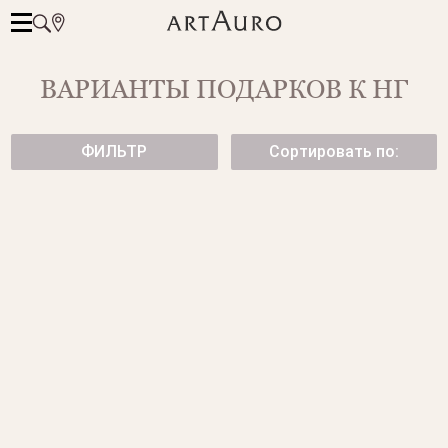
ВАРИАНТЫ ПОДАРКОВ К НГ
ФИЛЬТР
Сортировать по:
ЗОЛОТЫЕ СЕРЬГИ-ПУСЕТЫ
КОЛЬЦО CUВЕ ИЗ БЕЛОГО
CUBE
ЗОЛОТА
49 950 ₽
67 500 ₽
ЗОЛОТЫЕ СЕРЬГИ-ПУСЕТЫ С
ПОДВЕСКА "ЗАМОЧЕК"
БРИЛЛИАНТАМИ
от 57 500 ₽