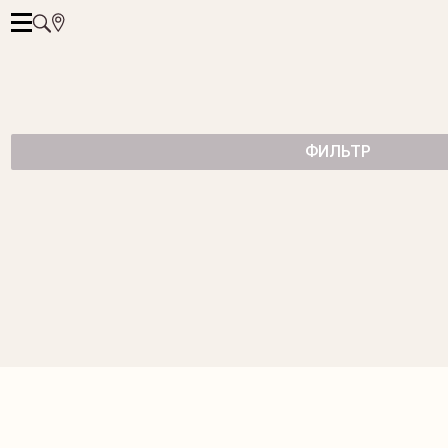
ФИЛЬТР
ПОДВЕСЫ CANDY С АМЕТИСТОМ
58 500 ₽
ПОДВЕСЫ CANDY С РОЗОВЫМ КВАРЦЕМ
49 500 ₽