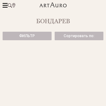
БОНДАРЕВ
ФИЛЬТР
Сортировать по:
СТИЛЬНОЕ КОЛЬЦО HELIX
КОЛЬЦО ИЗ БЕЛОГО ЗОЛОТА
С БРИЛЛИАНТАМИ
от 70 300 ₽
от 125 950 ₽
КОЛЬЦО ИЗ БЕЛОГО ЗОЛОТА
КОЛЬЦО GIRAFFE
от 69 950 ₽