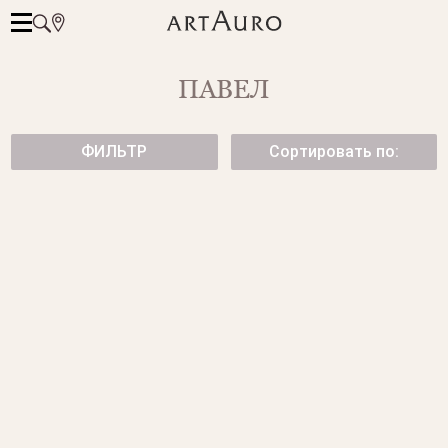
ПАВЕЛ
ФИЛЬТР
Сортировать по:
СТИЛЬНОЕ КОЛЬЦО ИЗ
ЗОЛОТОЕ КОЛЬЦО С
ЖЕЛТОГО ЗОЛОТА
БРИЛЛИАНТАМИ
107 500 ₽
от 65 500 ₽
КОЛЬЦО CUВЕ ИЗ БЕЛОГО
ЗОЛОТОЕ КОЛЬЦО CUBE
ЗОЛОТА
65 500 ₽
67 500 ₽