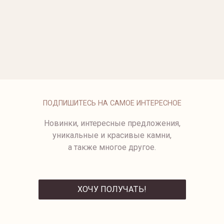
ЗОЛОТОЕ КОЛЬЦО С
КОЛЬЦО ИЗ БЕЛОГО ЗОЛОТА
БРИЛЛИАНТАМИ
69 500 ₽
от 64 500 ₽
ОБРУЧАЛЬНОЕ КОЛЬЦО ИЗ
БЕЛОГО ЗОЛОТА
от 44 300 ₽
ПОДПИШИТЕСЬ НА САМОЕ ИНТЕРЕСНОЕ
Новинки, интересные предложения,
уникальные и красивые камни,
а также многое другое.
ХОЧУ ПОЛУЧАТЬ!
ОТПРАВИТЬ