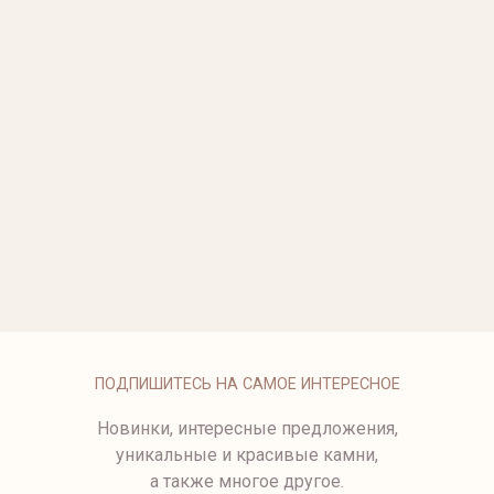
ОБРУЧАЛЬНОЕ 
от 167 500 ₽
ОБРУЧАЛЬНОЕ 
от 66 950 ₽
КОЛЬЦО HELIX
от 129 500 ₽
1076-1
от 49 950 ₽
ПОДПИШИТЕСЬ НА САМОЕ ИНТЕРЕСНОЕ
Новинки, интересные предложения,
уникальные и красивые камни,
а также многое другое.