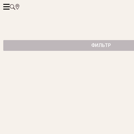
ФИЛЬТР
ОБРУЧАЛЬНОЕ КОЛЬЦО С БРИЛЛИАНТАМИ
от 115 500 ₽
ОБРУЧАЛЬНОЕ КОЛЬЦО ИЗ БЕЛОГО ЗОЛОТА
от 106 100 ₽