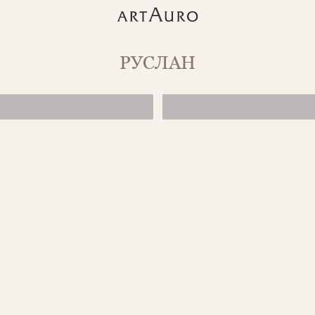
РУСЛАН
КОЛЬЦО ИЗ БЕ
от 125 950 ₽
КОЛЬЦО С БР
от 129 500 ₽