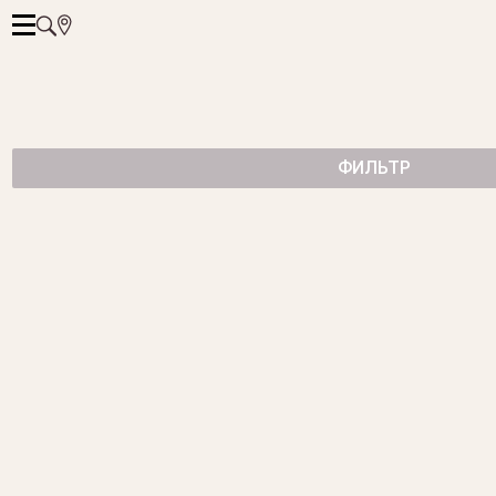
ФИЛЬТР
СЕРЬГИ С АКВАМАРИНАМИ
239 500 ₽
КОЛЬЦО С АКВАМАРИНОМ И БРИЛЛИАНТАМИ
2 895 000 ₽