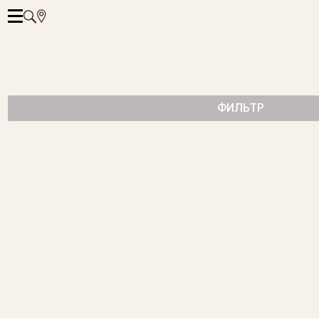
ФИЛЬТР
ПОДВЕСКА С ТОПАЗОМ SKY.
13 950 ₽
ПОДВЕСКА С ЦИТРИНОМ.
9 950 ₽