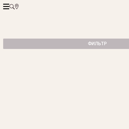
ФИЛЬТР
ЧАСЫ BLUE ORCHIDS
345 000 ₽
ЗОЛОТЫЕ ЧАСЫ С БРИЛЛИАНТАМИ
ЧАСЫ WHITE TIGERS