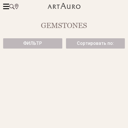
GEMSTONES
ФИЛЬТР
Сортировать по:
ЗОЛОТОЕ КОЛЬЦО С
КОЛЬЦО С САПФИРОМ
БРИЛЛИАНТОМ 5 КАРАТ
9 595 000 ₽
18 475 000 ₽
СЕРЬГИ С ТУРМАЛИНАМИ
СЕРЬГИ С ЗОЛОТЫМ
ПАРАИБА И БРИЛЛИАНТАМИ
ЖЕМЧУГОМ И
БРИЛЛИАНТАМИ
1 950 000 ₽