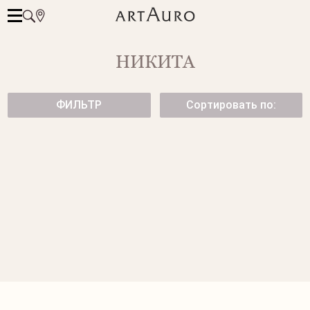
НИКИТА
ФИЛЬТР
Сортировать по:
ЗОЛОТЫЕ СЕРЬГИ-ПУСЕТЫ С
ЗОЛОТЫЕ СЕРЬГИ-ПУСЕТЫ С
РОЗОВЫМ КВАРЦЕМ
ГОРНЫМ ХРУСТАЛЕМ
59 950 ₽
57 950 ₽
СЕРЬГИ CANNES ИЗ БЕЛОГО
СЕРЬГИ-ПУСЕТЫ FLORA ИЗ
ЗОЛОТА С БРИЛЛИАНТАМИ
БЕЛОГО ЗОЛОТА
69 950 ₽