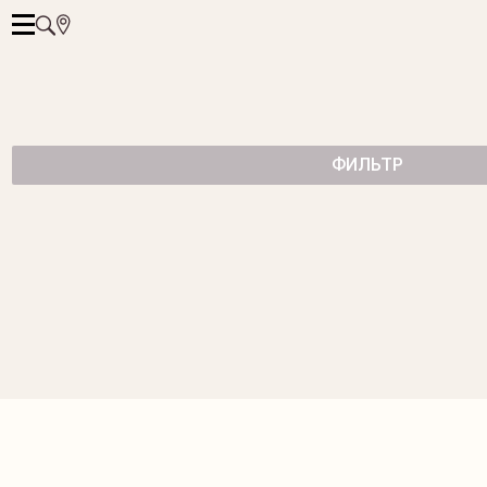
ФИЛЬТР
ЗОЛОТЫЕ СЕРЬГИ-ПУСЕТЫ С БРИЛЛИАНТАМИ
от 229 500 ₽
ЗОЛОТЫЕ СЕРЬГИ-ПУСЕТЫ С БРИЛЛИАНТАМИ