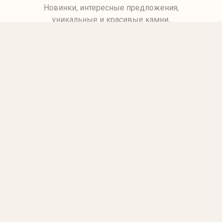
Новинки, интересные предложения,
уникальные и красивые камни,
а также многое другое.
ХОЧУ ПОЛУЧАТЬ!
ОТПРАВИТЬ
Контакты
Политика конфиденциальности
Публичная оферта