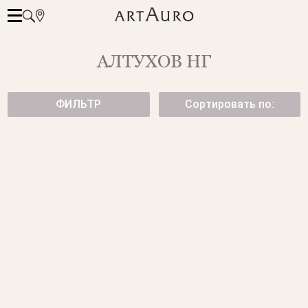
АЛТУХОВ НГ
ФИЛЬТР
Сортировать по:
ПОДВЕСКА "КОЛОКОЛЬЧИК"
ЗОЛОТАЯ ПОДВЕСКА
ИЗ ЖЕЛТОГО ЗОЛОТА
24 500 ₽
59 950 ₽
ПОДВЕСКА "ВАРЕЖКИ" ИЗ
СЕРЬГИ "СНЕЖИНКИ"
КОЛЛЕКЦИИ ЗИМНИЕ
57 750 ₽
РАДОCТИ