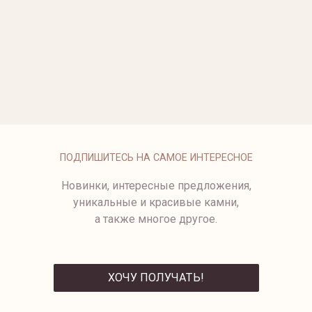
23 850 ₽
ПОДВЕСКА ИЗ БЕЛОГО
3899-1/1.3
ЗОЛОТА В ФОРМЕ СНЕЖИНКИ
64 500 ₽
ПОДВЕСКА ЗИМНИЕ РАДОСТИ
ПОДВЕСКА "ФИГУРНЫЙ
КОНЁК"
28 500 ₽
27 500 ₽
ПОДПИШИТЕСЬ НА САМОЕ ИНТЕРЕСНОЕ
Новинки, интересные предложения,
уникальные и красивые камни,
а также многое другое.
ХОЧУ ПОЛУЧАТЬ!
ОТПРАВИТЬ