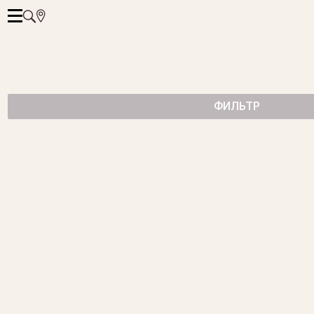
ФИЛЬТР
СЕРЬГИ CANDY С БРИЛЛИАНТАМИ
75 500 ₽
КОЛЬЦО С ЖЕМЧУГОМ.
44 550 ₽