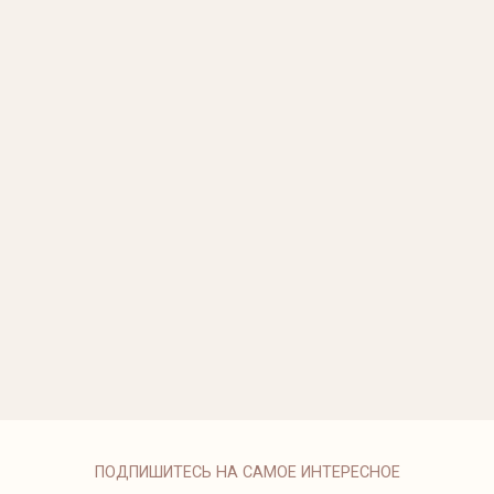
КОЛЬЦО С РАУ
79 500 ₽
КОЛЬЦО С БЕ
32 750 ₽
ПОДВЕСЫ С Б
59 500 ₽
1990B-2/71F
ПОДВЕСЫ С Ч
195 500 ₽
9990A-1/1.76
ПОДПИШИТЕСЬ НА САМОЕ ИНТЕРЕСНОЕ