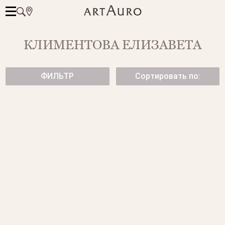
КЛИМЕНТОВА ЕЛИЗАВЕТА
ФИЛЬТР
Сортировать по:
СЕРЬГИ CANDY
СЕРЬГИ ИЗ БЕЛОГО ЗОЛОТА
39 950 ₽
154 500 ₽
СЕРЬГИ ИЗ ФАКТУРНОГО
СТИЛЬНЫЕ ОБЪЕМНЫЕ
ЗОЛОТА
СЕРЬГИ ИЗ БЕЛОГО ЗОЛОТА
77 500 ₽
149 500 ₽