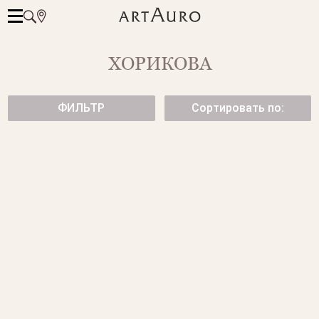
ХОРИКОВА
ФИЛЬТР
Сортировать по:
СЕРЬГИ CANNES ИЗ БЕЛОГО
СЕРЬГИ С БРИЛЛИАНТАМИ
ЗОЛОТА С БРИЛЛИАНТАМИ
от 149 500 ₽
69 950 ₽
КЛАССИЧЕСКИЕ СЕРЬГИ С
СЕРЬГИ С БРИЛЛИАНТАМИ.
БРИЛЛИАНТАМИ.
от 87 900 ₽
от 143 500 ₽