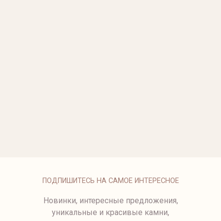
СЕРЬГИ С БРИЛЛИАНТАМИ
СЕРЬГИ С БРИЛЛИАНТАМИ.
от 109 500 ₽
от 75 750 ₽
СЕРЬГИ KISS С
СЕРЬГИ С БРИЛЛИАНТАМИ.
БРИЛЛИАНТАМИ
122 250 ₽
77 500 ₽
СЕРЬГИ С БРИЛЛИАНТАМИ
2501-1
от 79 500 ₽
СЕРЬГИ С БРИЛЛИАНТАМИ
СЕРЬГИ ИЗ МАТОВОГО
БЕЛОГО ЗОЛОТА
от 131 500 ₽
87 500 ₽
ПОДПИШИТЕСЬ НА САМОЕ ИНТЕРЕСНОЕ
Новинки, интересные предложения,
уникальные и красивые камни,