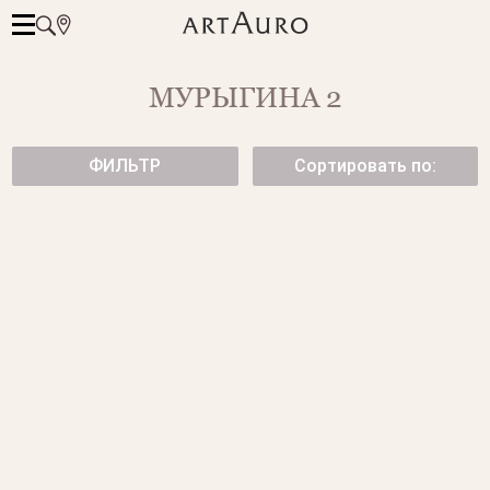
МУРЫГИНА 2
ФИЛЬТР
Сортировать по:
ЗОЛОТЫЕ ЧАСЫ
ЧАСЫ BLUE ORCHIDS
345 000 ₽
ЧАСЫ THE DYING SWAN
ЗОЛОТЫЕ ЧАСЫ С
БРИЛЛИАНТАМИ
545 000 ₽