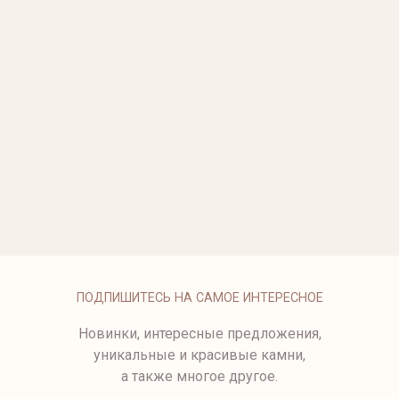
ЧАСЫ VIOLIN ИЗ БЕЛОГО
ЧАСЫ WHITE TIGERS
ЗОЛОТА С БРИЛЛИАНТАМИ
6534-17/34
5077
450 000 ₽
6536-17/1.4-4,0
6514-27/1.79
442 750 ₽
6538-17/1.3.4
6520A-1/1.3
6500-3
ПОДПИШИТЕСЬ НА САМОЕ ИНТЕРЕСНОЕ
Новинки, интересные предложения,
уникальные и красивые камни,
а также многое другое.