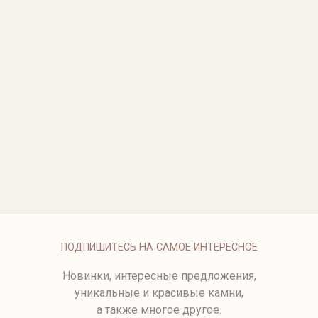
КОЛЬЦО С БРИЛЛИАНТОМ
КОЛЬЦО С БРИЛЛИАНТАМИ
от 779 500 ₽
от 199 500 ₽
ПОМОЛВОЧНОЕ КОЛЬЦО С
КОЛЬЦО С БРИЛЛИАНТОМ
БРИЛЛИАНТОМ В КРУГЛОЙ
от 176 500 ₽
ЗАКРЕПКЕ.
от 279 500 ₽
КОЛЬЦО С ОВАЛЬНЫМ
КОЛЬЦО С ЖЕЛТЫМ
БРИЛЛИАНТОМ
БРИЛЛИАНТОМ
от 249 800 ₽
977 500 ₽
КОЛЬЦО С БРИЛЛИАНТОМ
ПОДПИШИТЕСЬ НА САМОЕ ИНТЕРЕСНОЕ
Новинки, интересные предложения,
уникальные и красивые камни,
а также многое другое.