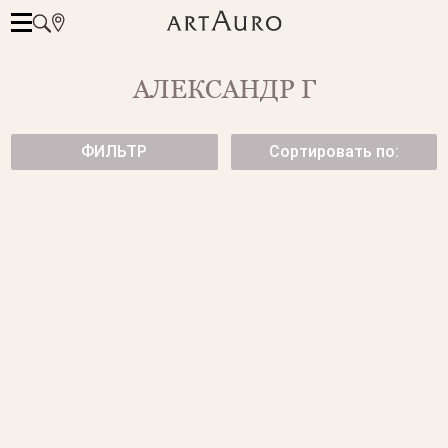
АЛЕКСАНДР Г
ФИЛЬТР
Сортировать по:
КОЛЬЦО С БРИЛЛИАНТОМ
КОЛЬЦО С БРИЛЛИАНТОМ
от 144 300 ₽
от 275 500 ₽
КОЛЬЦО С БРИЛЛИАНТОМ
КОЛЬЦО С ЖЕЛТЫМИ
БРИЛЛИАНТАМИ
от 165 500 ₽
1 995 000 ₽