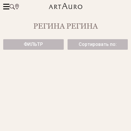
РЕГИНА РЕГИНА
ФИЛЬТР
Сортировать по:
СТИЛЬНЫЕ ОБЪЕМНЫЕ
СЕРЬГИ ИЗ ЖЕЛТОГО ЗОЛОТА
СЕРЬГИ ИЗ ЖЕЛТОГО ЗОЛОТА
144 500 ₽
КОЛЬЦО ИЗ ЖЕЛТОГО
КОЛЬЦО
ФОНТАНЫ
С
ЗОЛОТА
БРИЛЛИАНТАМИ.
77 500 ₽