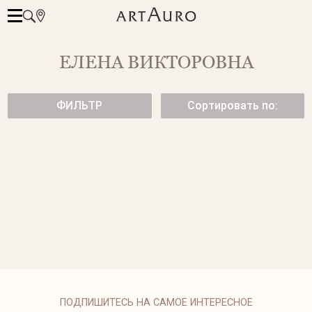
ЕЛЕНА ВИКТОРОВНА
ФИЛЬТР
Сортировать по:
ШИРОКИЙ БРАСЛЕТ ИЗ
ШИРОКИЙ БРАСЛЕТ HELIX ИЗ
ЖЕЛТОГО ЗОЛОТА
ЖЕЛТОГО ЗОЛОТА
от 252 200 ₽
от 407 000 ₽
4519N-1
БРАСЛЕТ ИЗ БЕЛОГО ЗОЛОТА
77 900 ₽
ПОДПИШИТЕСЬ НА САМОЕ ИНТЕРЕСНОЕ